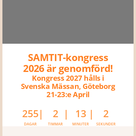
SAMTIT-kongress
2026 är genomförd!
Kongress 2027 hålls i
Svenska Mässan, Göteborg
21-23:e April
255
2
13
2
DAGAR
TIMMAR
MINUTER
SEKUNDER