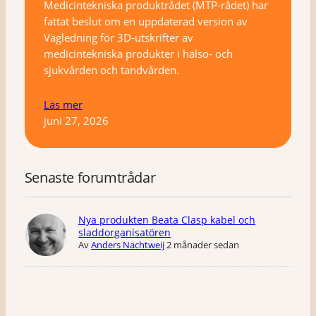
Medicintekniska produktrådet (MTP-rådet) har
fattat beslut om en uppdaterad version av
Vägledning för 3D-utskrifter av
medicintekniska produkter i hälso- och
sjukvården och tandvården.
Läs mer
juni 27, 2026
Senaste forumtrådar
Nya produkten Beata Clasp kabel och
sladdorganisatören
Av
Anders Nachtweij
2 månader sedan