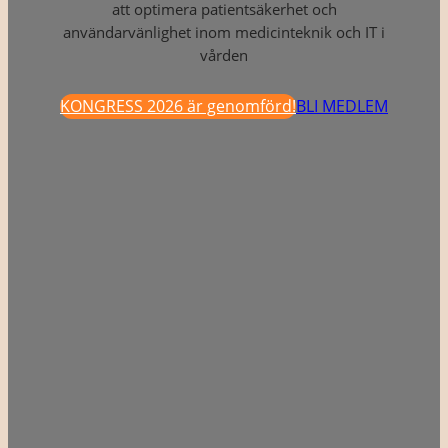
att optimera patientsäkerhet och
användarvänlighet inom medicinteknik och IT i
vården
KONGRESS 2026 är genomförd!
BLI MEDLEM