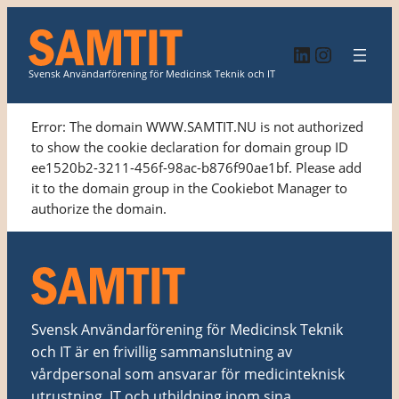
Hoppa
till
LinkedIn
Instagr
innehåll
Svensk Användarförening för Medicinsk Teknik och IT
Error: The domain WWW.SAMTIT.NU is not authorized
to show the cookie declaration for domain group ID
ee1520b2-3211-456f-98ac-b876f90ae1bf. Please add
it to the domain group in the Cookiebot Manager to
authorize the domain.
Svensk Användarförening för Medicinsk Teknik
och IT är en frivillig sammanslutning av
vårdpersonal som ansvarar för medicinteknisk
utrustning, IT och utbildning inom sina