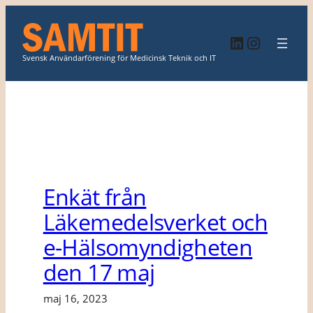
Hoppa
till
LinkedIn
Instagr
innehåll
Svensk Användarförening för Medicinsk Teknik och IT
Enkät från
Läkemedelsverket och
e-Hälsomyndigheten
den 17 maj
maj 16, 2023