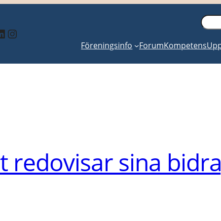
Sök
inkedIn
Instagram
Föreningsinfo
Forum
Kompetens
Upp
redovisar sina bidra