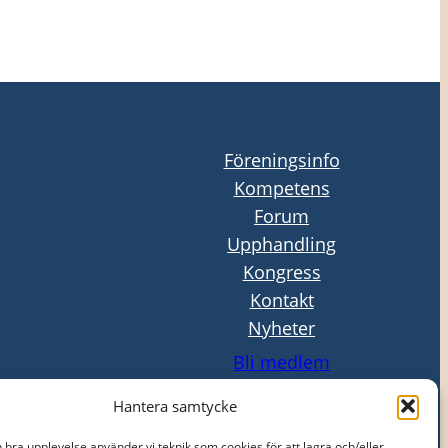
Föreningsinfo
Kompetens
Forum
Upphandling
Kongress
Kontakt
Nyheter
Bli medlem
Logga in
Hantera samtycke
n bra upplevelse använder vi teknik som cookies för att lagra och/eller