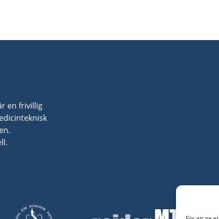
en frivillig
dicinteknisk
en.
l.
För att ge e