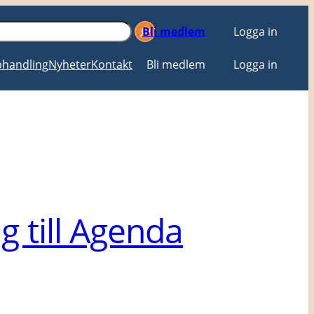
Bli medlem
Logga in
handling
Nyheter
Kontakt
Bli medlem
Logga in
g till Agenda