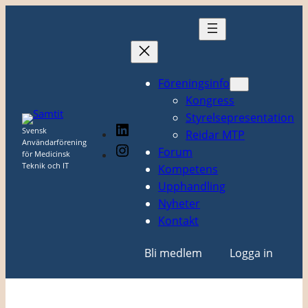
Hoppa
till
innehåll
Föreningsinfo
Kongress
Styrelsepresentation
LinkedIn
Svensk
Reidar MTP
Användarförening
Instagram
Forum
för Medicinsk
Teknik och IT
Kompetens
Upphandling
Nyheter
Kontakt
Bli medlem
Logga in