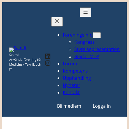
Hoppa
till
innehåll
Föreningsinfo
Kongress
Styrelsepresentation
LinkedIn
Svensk
Reidar MTP
Användarförening för
Instagram
Forum
Medicinsk Teknik och
IT
Kompetens
Upphandling
Nyheter
Kontakt
Bli medlem
Logga in