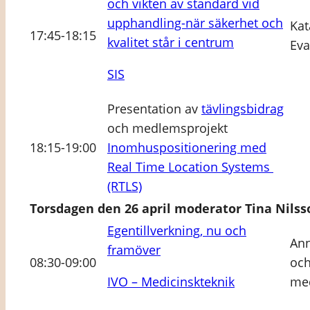
och vikten av standard vid
upphandling-när säkerhet och
Kat
17:45-18:15
kvalitet står i centrum
Eva
SIS
Presentation av
tävlingsbidrag
och medlemsprojekt
18:15-19:00
Inomhuspositionering med
Real Time Location Systems
(RTLS)
Torsdagen den 26 april moderator Tina Nils
Egentillverkning, nu och
Ann
framöver
08:30-09:00
oc
IVO – Medicinskteknik
med