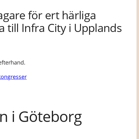
agare för ert härliga
ill Infra City i Upplands
efterhand.
ongresser
n i Göteborg