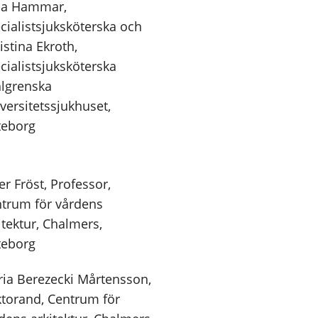
na Hammar,
cialistsjuksköterska och
istina Ekroth,
cialistsjuksköterska
lgrenska
versitetssjukhuset,
teborg
er Fröst, Professor,
trum för vårdens
itektur, Chalmers,
teborg
ia Berezecki Mårtensson,
torand, Centrum för