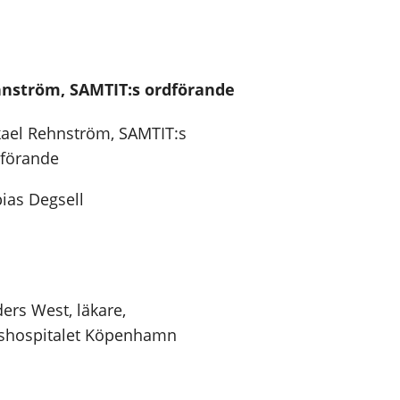
hnström, SAMTIT:s ordförande
ael Rehnström, SAMTIT:s
förande
ias Degsell
ers West, läkare,
shospitalet Köpenhamn