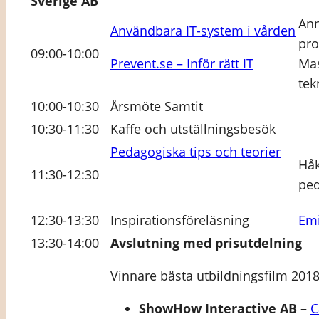
Sverige AB
Ann
Användbara IT-system i vården
pro
09:00-10:00
Prevent.se – Inför rätt IT
Mas
tek
10:00-10:30
Årsmöte Samtit
10:30-11:30
Kaffe och utställningsbesök
Pedagogiska tips och teorier
Håk
11:30-12:30
ped
12:30-13:30
Inspirationsföreläsning
Emi
13:30-14:00
Avslutning med prisutdelning
Vinnare bästa utbildningsfilm 201
ShowHow Interactive AB
–
C