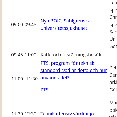
Le
spe
Chr
Nya BOIC, Sahlgrenska
09:00-09:45
spe
universitetssjukhuset
Sah
Uni
Gö
09:45-11:00
Kaffe och utställningsbesök
PTS, program för teknisk
Pet
standard, vad är detta och hur
Cen
används det?
11:00- 11:30
ark
PTS
Gö
Mar
dok
11:30-12:30
Teknikintensiv vårdmiljö