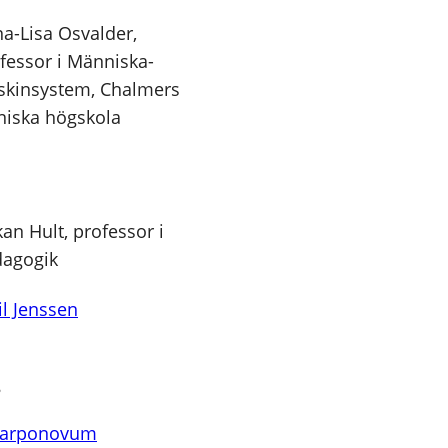
a-Lisa Osvalder,
fessor i Människa-
kinsystem, Chalmers
niska högskola
an Hult, professor i
agogik
l Jenssen
8
arponovum