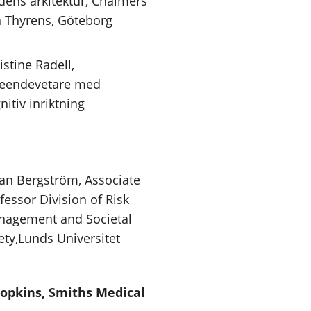
dens arkitektur, Chalmers
 Thyrens, Göteborg
istine Radell,
eendevetare med
nitiv inriktning
an Bergström, Associate
fessor Division of Risk
agement and Societal
ety,Lunds Universitet
Hopkins, Smiths Medical