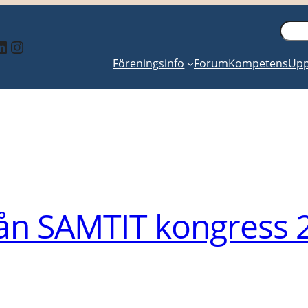
Sök
inkedIn
Instagram
Föreningsinfo
Forum
Kompetens
Upp
rån SAMTIT kongress 