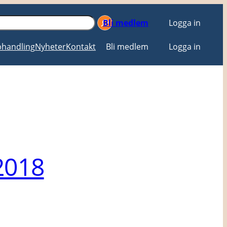
Bli medlem
Logga in
handling
Nyheter
Kontakt
Bli medlem
Logga in
2018