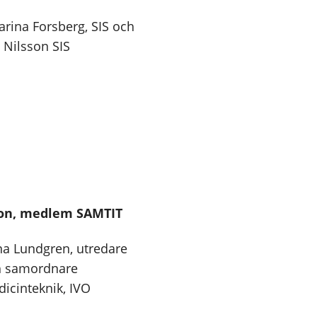
arina Forsberg, SIS och
 Nilsson SIS
son, medlem SAMTIT
a Lundgren, utredare
h samordnare
icinteknik, IVO