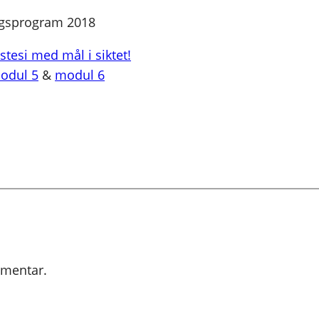
ingsprogram 2018
estesi med mål i siktet!
odul 5
&
modul 6
mmentar.