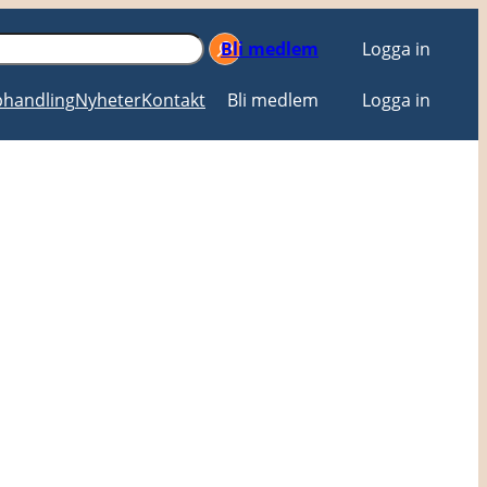
Bli medlem
Logga in
handling
Nyheter
Kontakt
Bli medlem
Logga in