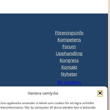
Föreningsinfo
Kompetens
Forum
Upphandling
Kongress
Kontakt
Nyheter
Bli medlem
Logga in
Hantera samtycke
n bra upplevelse använder vi teknik som cookies för att lagra och/eller
hetsinformation. När du samtycker till dessa tekniker kan vi behandla