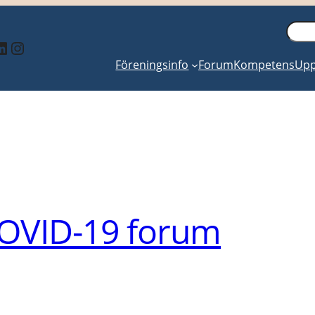
Sök
inkedIn
Instagram
Föreningsinfo
Forum
Kompetens
Upp
OVID-19 forum