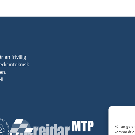
en frivillig
dicinteknisk
en.
l.
För att ge e
komma åt en