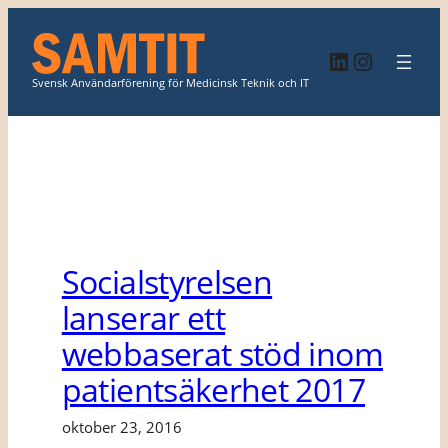
Hoppa
till
LinkedIn
Instagr
innehåll
Svensk Användarförening för Medicinsk Teknik och IT
Socialstyrelsen
lanserar ett
webbaserat stöd inom
patientsäkerhet 2017
oktober 23, 2016