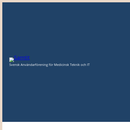
Hoppa
till
innehåll
Svensk Användarförening för Medicinsk Teknik och IT