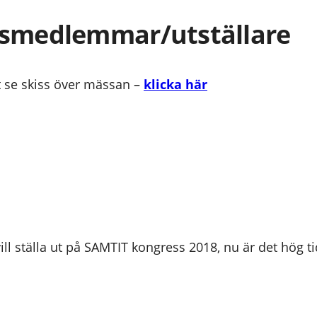
agsmedlemmar/utställare
mt se skiss över mässan –
klicka här
l ställa ut på SAMTIT kongress 2018, nu är det hög ti