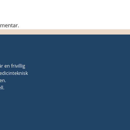
mmentar.
en frivillig
dicinteknisk
en.
l.