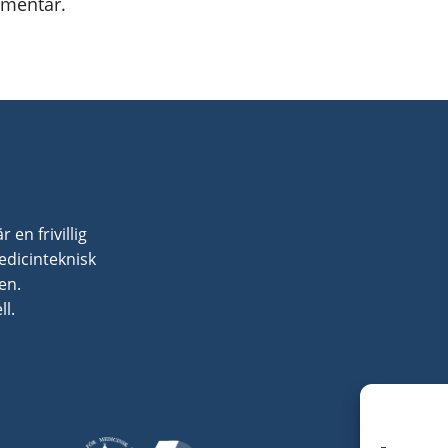
mmentar.
en frivillig
dicinteknisk
en.
l.