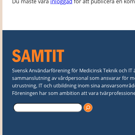
Du måste vara
inloggad
för att publicera en ko
Svensk Användarförening för Medicinsk Teknik och IT är 
sammanslutning av vårdpersonal som ansvarar för me
utrustning, IT och utbildning inom sina ansvarsområd
Föreningen har som ambition att vara tvärprofessionel
S
ö
k