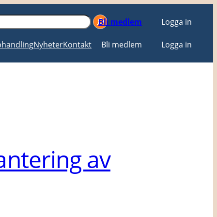
Bli medlem
Logga in
handling
Nyheter
Kontakt
Bli medlem
Logga in
antering av