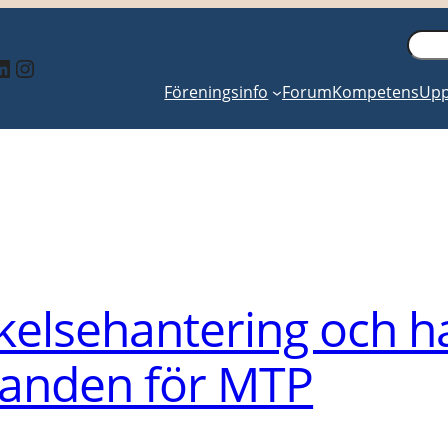
Sök
inkedIn
Instagram
Föreningsinfo
Forum
Kompetens
Upp
kelsehantering och h
anden för MTP