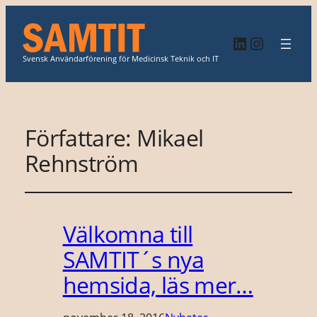
LinkedIn
Instagr
Svensk Användarförening för Medicinsk Teknik och IT
Författare:
Mikael
Rehnström
Välkomna till
SAMTIT´s nya
hemsida, läs mer…