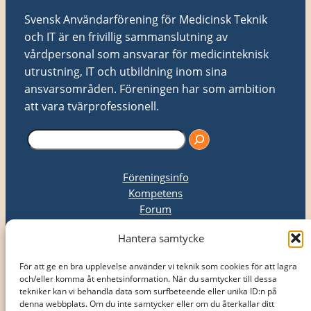
Svensk Användarförening för Medicinsk Teknik
och IT är en frivillig sammanslutning av
vårdpersonal som ansvarar för medicinteknisk
utrustning, IT och utbildning inom sina
ansvarsområden. Föreningen har som ambition
att vara tvärprofessionell.
S
ö
k
Föreningsinfo
Kompetens
Forum
Upphandling
Hantera samtycke
Kongress
Kontakt
För att ge en bra upplevelse använder vi teknik som cookies för att lagra
Nyheter
och/eller komma åt enhetsinformation. När du samtycker till dessa
tekniker kan vi behandla data som surfbeteende eller unika ID:n på
Bli medlem
denna webbplats. Om du inte samtycker eller om du återkallar ditt