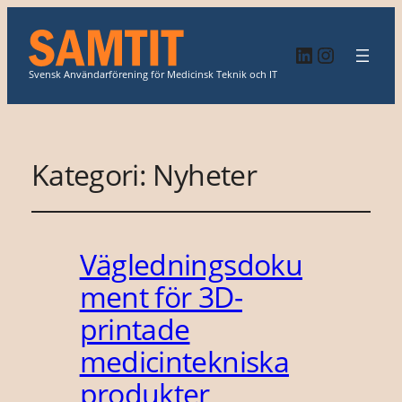
LinkedIn
Instagr
Svensk Användarförening för Medicinsk Teknik och IT
Kategori:
Nyheter
Vägledningsdoku
ment för 3D-
printade
medicintekniska
produkter