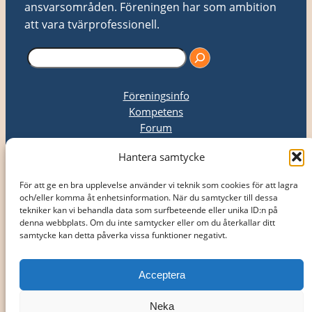
ansvarsområden. Föreningen har som ambition
att vara tvärprofessionell.
S
ö
k
Föreningsinfo
Kompetens
Forum
Upphandling
Hantera samtycke
Kongress
Kontakt
För att ge en bra upplevelse använder vi teknik som cookies för att lagra
Nyheter
och/eller komma åt enhetsinformation. När du samtycker till dessa
tekniker kan vi behandla data som surfbeteende eller unika ID:n på
Bli medlem
denna webbplats. Om du inte samtycker eller om du återkallar ditt
Logga in
samtycke kan detta påverka vissa funktioner negativt.
Acceptera
Neka